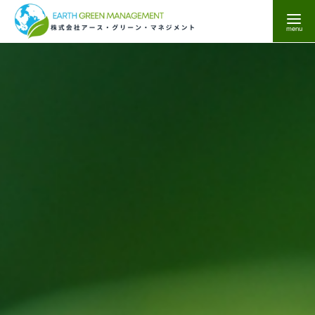
コ
ン
テ
ン
ツ
へ
移
動